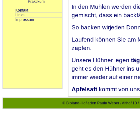
Praktikum
In den Mühlen werden di
Kontakt
gemischt, dass ein backf
Links
Impressum
So backen wirjeden Don
Laufend können Sie am 
zapfen.
Unsere Hühner legen
täg
geht es den Hühner ins 
immer wieder auf einer n
Apfelsaft
kommt von unse
Kartoffeln
erhalten Sie 
© Bioland-Hofladen Paula Weber / Althof 10 /
Frühkartoffeln ernten, si
im Keller.
Fleisch
gibt es vom Rind
Schlachtterminen. Ausser